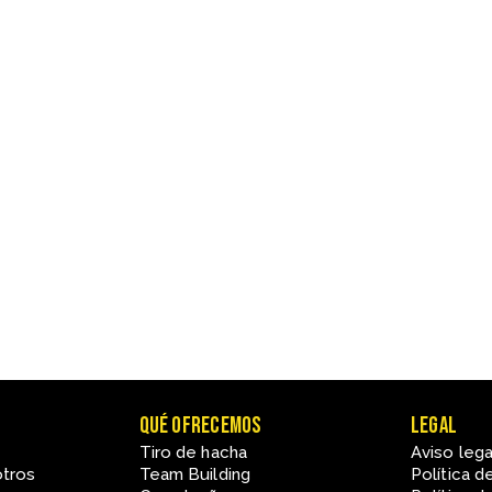
Qué ofrecemos
Legal
Tiro de hacha
Aviso lega
otros
Team Building
Política d