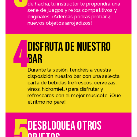
de hacha, tu instructor te propondrá una
serie de juegos y retos competitivos y
originales. ¡Además podrás probar 4
nuevos objetos arrojadizos!
4
Disfruta de nuestro
bar
Durante la sesión, tendréis a vuestra
disposición nuestro bar, con una selecta
carta de bebidas (refrescos, cervezas,
vinos, hidromiel…) para disfrutar y
refrescaros con el mejor musicote. ¡Que
el ritmo no pare!
5
Desbloquea otros