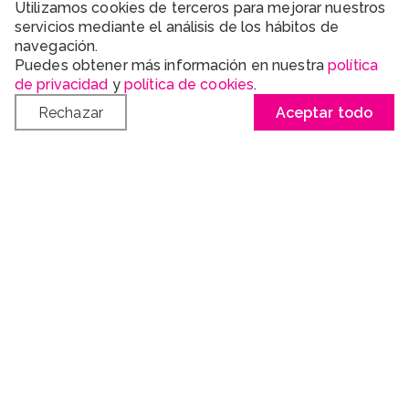
Utilizamos cookies de terceros para mejorar nuestros
instagrameables donde puedes inmortalizar tu
servicios mediante el análisis de los hábitos de
puntería con una estética que no encontrarás en
navegación.
ningún otro sitio.
Puedes obtener más información en nuestra
política
de privacidad
y
política de cookies
.
Rechazar
Aceptar todo
¿El tiro con hacha es para ti?
Si buscas planes diferentes y originales, Urban Safari
es tu sitio. No hace falta ser deportista, ni tener buena