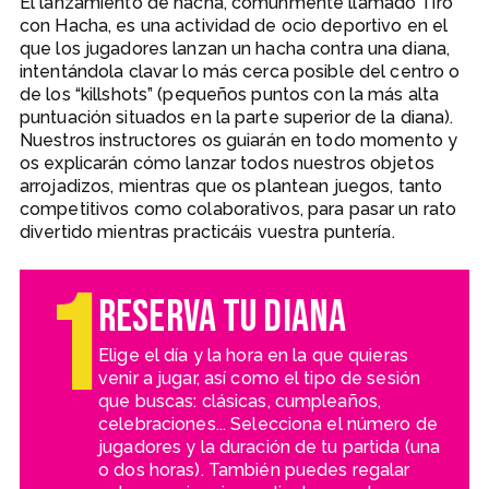
El lanzamiento de hacha, comúnmente llamado Tiro
con Hacha, es una actividad de ocio deportivo en el
que los jugadores lanzan un hacha contra una diana,
intentándola clavar lo más cerca posible del centro o
de los “killshots” (pequeños puntos con la más alta
puntuación situados en la parte superior de la diana).
Nuestros instructores os guiarán en todo momento y
os explicarán cómo lanzar todos nuestros objetos
arrojadizos, mientras que os plantean juegos, tanto
competitivos como colaborativos, para pasar un rato
divertido mientras practicáis vuestra puntería.
1
Reserva tu diana
Elige el día y la hora en la que quieras
venir a jugar, así como el tipo de sesión
que buscas: clásicas, cumpleaños,
celebraciones... Selecciona el número de
jugadores y la duración de tu partida (una
o dos horas). También puedes regalar