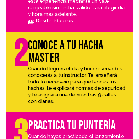
esta experiencia mediante un vale
canjeable sin fecha, válido para elegir día
y hora más adelante.
Desde 16 euros
2
Conoce a tu hacha
master
Cuando llegues el día y hora reservados,
conocerás a tu instructor. Te enseñará
todo lo necesario para que lances tus
hachas, te explicará normas de seguridad
y te asignará una de nuestras 9 calles
con dianas.
3
Practica tu puntería
Cuando hayas practicado el lanzamiento