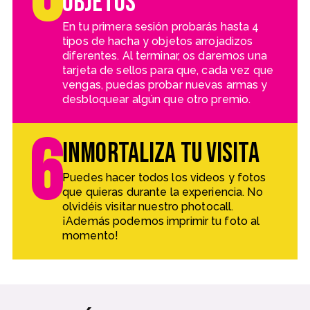
objetos
En tu primera sesión probarás hasta 4
tipos de hacha y objetos arrojadizos
diferentes. Al terminar, os daremos una
tarjeta de sellos para que, cada vez que
vengas, puedas probar nuevas armas y
desbloquear algún que otro premio.
6
Inmortaliza tu visita
Puedes hacer todos los videos y fotos
que quieras durante la experiencia. No
olvidéis visitar nuestro photocall.
¡Además podemos imprimir tu foto al
momento!